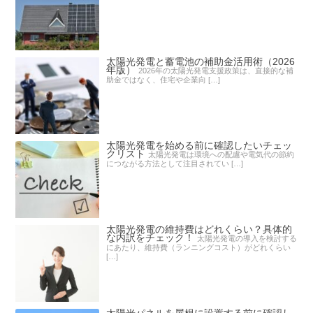
太陽光発電と蓄電池の補助金活用術（2026
年版）
2026年の太陽光発電支援政策は、直接的な補
助金ではなく、住宅や企業向 […]
太陽光発電を始める前に確認したいチェッ
クリスト
太陽光発電は環境への配慮や電気代の節約
につながる方法として注目されてい […]
太陽光発電の維持費はどれくらい？具体的
な内訳をチェック！
太陽光発電の導入を検討する
にあたり、維持費（ランニングコスト）がどれくらい
[…]
太陽光パネルを屋根に設置する前に確認し