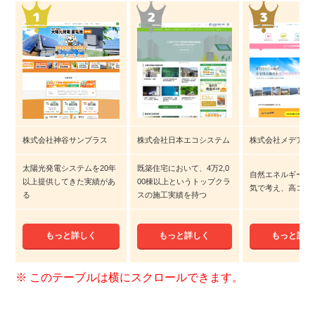
株式会社神谷サンプラス
株式会社日本エコシステム
株式会社メデア
太陽光発電システムを20年
既築住宅において、4万2,0
自然エネルギーに
以上提供してきた実績があ
00棟以上というトップクラ
気で考え、高コス
る
スの施工実績を持つ
もっと詳しく
もっと詳しく
もっと詳し