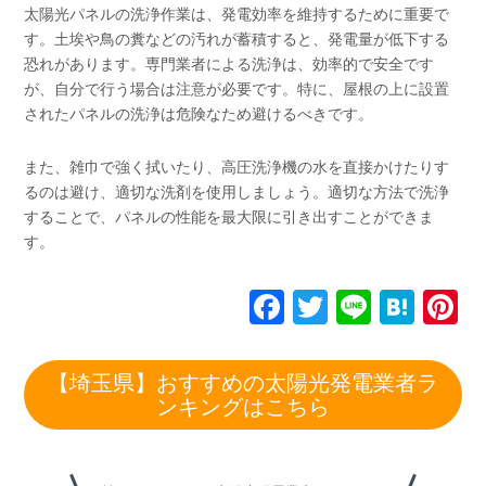
太陽光パネルの洗浄作業は、発電効率を維持するために重要で
す。土埃や鳥の糞などの汚れが蓄積すると、発電量が低下する
恐れがあります。専門業者による洗浄は、効率的で安全です
が、自分で行う場合は注意が必要です。特に、屋根の上に設置
されたパネルの洗浄は危険なため避けるべきです。
また、雑巾で強く拭いたり、高圧洗浄機の水を直接かけたりす
るのは避け、適切な洗剤を使用しましょう。適切な方法で洗浄
することで、パネルの性能を最大限に引き出すことができま
す。
F
T
Li
H
P
a
wi
n
at
n
c
tt
e
e
e
【埼玉県】おすすめの太陽光発電業者ラ
e
er
n
e
ンキングはこちら
b
a
st
o