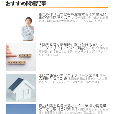
おすすめ関連記事
電気を作り出す効率を左右する！太陽光発
電の変換効率とは？
太陽光発電で作り出される電
気は、同じ規模の太陽光発電システムであったと […]
太陽光発電を新築時に取り付けるメリッ
ト・デメリットについて解説
新築時に太陽光発
電を取り付けることには多くのメリットとデメリット
があります […]
太陽光発電って安全？クリーンエネルギー
の利用と安全対策
太陽光発電は太陽光をもとに電
気を作り出すシステムで、発電の際に排気ガス […]
夏の太陽光発電の落とし穴！気温で発電量
が下がる理由と対策
夏は太陽光発電がもっとも活
躍する季節だと思っていませんか。実は逆で、高 […]