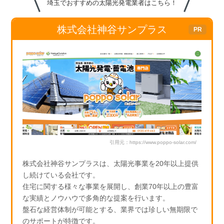
埼玉でおすすめの太陽光発電業者はこちら！
o
k
株式会社神谷サンプラス
引用元：https://www.poppo-solar.com/
株式会社神谷サンプラスは、太陽光事業を20年以上提供
し続けている会社です。
住宅に関する様々な事業を展開し、創業70年以上の豊富
な実績とノウハウで多角的な提案を行います。
盤石な経営体制が可能とする、業界では珍しい無期限で
のサポートが特徴です。