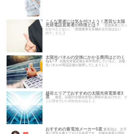
こんな業者には気を付けよう！悪質な太陽
光発電設置業者の特徴とは？
「悪徳業者に引っ
かかりたくない」「悪徳業者を見極める方法はない
の？」と […]
太陽光パネルの交換にかかる費用はどのく
らい？
太陽光発電設備を長年利用していると、太陽
光パネルや周辺設備が故障してしまう […]
越谷エリアでおすすめの太陽光発電業者3
選
最近、話題の太陽光発電に興味があるけれど、ど
こに任せていいのかわからな […]
おすすめの蓄電池メーカー5選
蓄電池は、文字
通り電気を蓄えておける装置です。太陽光発電が増加