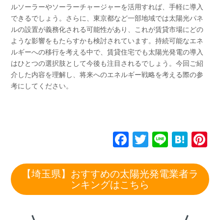
ルソーラーやソーラーチャージャーを活用すれば、手軽に導入
できるでしょう。さらに、東京都など一部地域では太陽光パネ
ルの設置が義務化される可能性があり、これが賃貸市場にどの
ような影響をもたらすかも検討されています。持続可能なエネ
ルギーへの移行を考える中で、賃貸住宅でも太陽光発電の導入
はひとつの選択肢として今後も注目されるでしょう。今回ご紹
介した内容を理解し、将来へのエネルギー戦略を考える際の参
考にしてください。
F
T
Li
H
P
a
wi
n
at
n
c
tt
e
e
e
【埼玉県】おすすめの太陽光発電業者ラ
e
er
n
e
ンキングはこちら
b
a
st
o