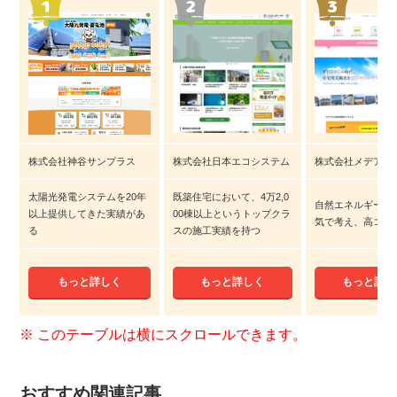
株式会社神谷サンプラス
株式会社日本エコシステム
株式会社メデア
太陽光発電システムを20年
既築住宅において、4万2,0
自然エネルギーに
以上提供してきた実績があ
00棟以上というトップクラ
気で考え、高コス
る
スの施工実績を持つ
もっと詳しく
もっと詳しく
もっと詳し
おすすめ関連記事