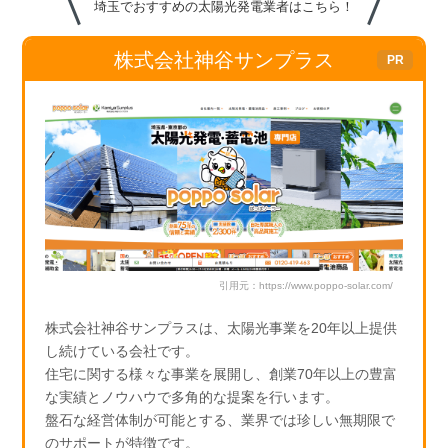
埼玉でおすすめの太陽光発電業者はこちら！
o
k
株式会社神谷サンプラス
引用元：https://www.poppo-solar.com/
株式会社神谷サンプラスは、太陽光事業を20年以上提供
し続けている会社です。
住宅に関する様々な事業を展開し、創業70年以上の豊富
な実績とノウハウで多角的な提案を行います。
盤石な経営体制が可能とする、業界では珍しい無期限で
のサポートが特徴です。