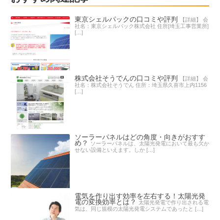
東京シェルパックの口コミや評判
【詳細】 会
社名：東京シェルパック株式会社 住所[埼玉工事営業所]
[…]
株式会社そうでんの口コミや評判
【詳細】 会
社名：株式会社そうでん 住所：埼玉県久喜市上内1156
[…]
ソーラーパネルはどの角度・向きがおすす
め？
ソーラーパネルは、太陽光発電において最も欠か
せない設備といえます。しか […]
電気を作り出す効率を左右する！太陽光発
電の変換効率とは？
太陽光発電で作り出される電
気は、同じ規模の太陽光発電システムであったと […]