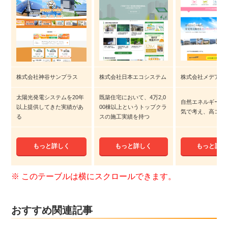
株式会社神谷サンプラス
株式会社日本エコシステム
株式会社メデア
太陽光発電システムを20年
既築住宅において、4万2,0
自然エネルギーに
以上提供してきた実績があ
00棟以上というトップクラ
気で考え、高コス
る
スの施工実績を持つ
もっと詳しく
もっと詳しく
もっと詳し
おすすめ関連記事