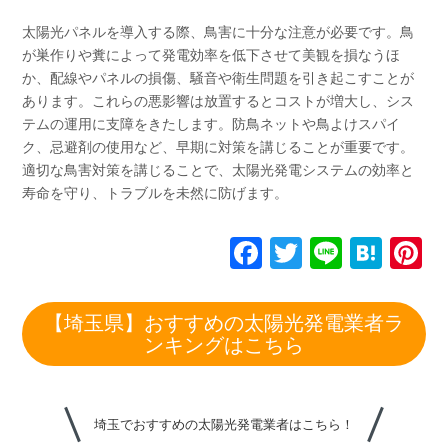
太陽光パネルを導入する際、鳥害に十分な注意が必要です。鳥
が巣作りや糞によって発電効率を低下させて美観を損なうほ
か、配線やパネルの損傷、騒音や衛生問題を引き起こすことが
あります。これらの悪影響は放置するとコストが増大し、シス
テムの運用に支障をきたします。防鳥ネットや鳥よけスパイ
ク、忌避剤の使用など、早期に対策を講じることが重要です。
適切な鳥害対策を講じることで、太陽光発電システムの効率と
寿命を守り、トラブルを未然に防げます。
F
T
Li
H
P
a
wi
n
at
n
c
tt
e
e
e
【埼玉県】おすすめの太陽光発電業者ラ
e
er
n
e
ンキングはこちら
b
a
st
o
埼玉でおすすめの太陽光発電業者はこちら！
o