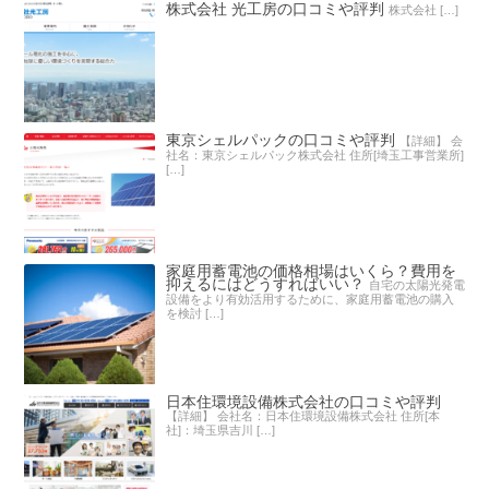
株式会社 光工房の口コミや評判
株式会社 […]
東京シェルパックの口コミや評判
【詳細】 会
社名：東京シェルパック株式会社 住所[埼玉工事営業所]
[…]
家庭用蓄電池の価格相場はいくら？費用を
抑えるにはどうすればいい？
自宅の太陽光発電
設備をより有効活用するために、家庭用蓄電池の購入
を検討 […]
日本住環境設備株式会社の口コミや評判
【詳細】 会社名：日本住環境設備株式会社 住所[本
社]：埼玉県吉川 […]