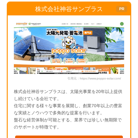
k
株式会社神谷サンプラス
引用元：https://www.poppo-solar.com/
株式会社神谷サンプラスは、太陽光事業を20年以上提供
し続けている会社です。
住宅に関する様々な事業を展開し、創業70年以上の豊富
な実績とノウハウで多角的な提案を行います。
盤石な経営体制が可能とする、業界では珍しい無期限で
のサポートが特徴です。