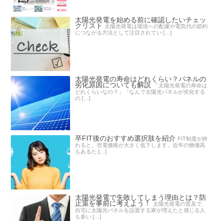
太陽光発電を始める前に確認したいチェッ
クリスト
太陽光発電は環境への配慮や電気代の節約
につながる方法として注目されてい […]
太陽光発電の寿命はどれくらい？パネルの
劣化原因についても解説
「太陽光発電の寿命は
どれくらいなの？」「なんで太陽光パネルが劣化する
の […]
卒FIT後のおすすめ選択肢を紹介
FIT制度が終
わると、売電価格が大きく低下します。近年の物価高
もあるた […]
太陽光発電で失敗してしまう理由とは？防
止策を事前に考えよう！
太陽光発電の普及で、
自宅に太陽光パネルを設置する家が増えたと感じる人
も多い […]